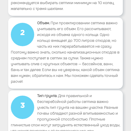
рекомендуется выбирать септики минимум на 10 колец,
желательно с тремя шахтами.
Объем.
При проектировании септика важно
учитывать его объем. Его рассчитывают,
2
исходя из объема одного кольца. Одно
кольцо вмещает до 700 литров отходов, но
часть из них перерабатывается не сразу.
Поэтому важно знать, сколько канализационных отходов в
среднем поступает в септик за сутки. Также нужно
учитывать слив с крупных объектов — бассейнов, ванн,
бань и так далее. Если вы не уверены, какой объем септика
вам нужен, обратитесь к нам. Мы поможем сделать точный
расчет.
Тип грунта.
Для правильной и
бесперебойной работы септика важно
3
учесть тип грунта на вашем участке. Разные
почвы обладают разной впитываемостью и
пропускной способностью. Плотные
глинистые слои могут затруднять естественный уход воды,
что может привести к её выплескиванию или