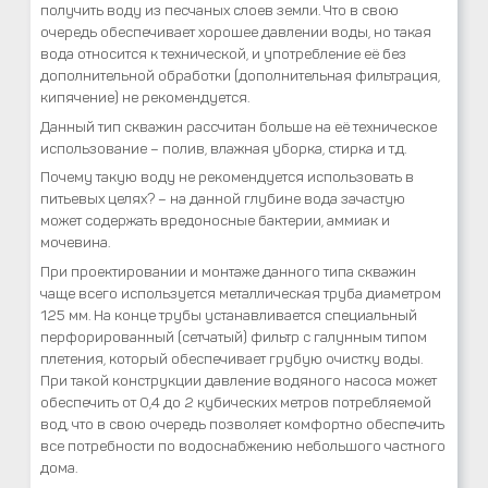
получить воду из песчаных слоев земли. Что в свою
очередь обеспечивает хорошее давлении воды, но такая
вода относится к технической, и употребление её без
дополнительной обработки (дополнительная фильтрация,
кипячение) не рекомендуется.
Данный тип скважин рассчитан больше на её техническое
использование – полив, влажная уборка, стирка и т.д.
Почему такую воду не рекомендуется использовать в
питьевых целях? – на данной глубине вода зачастую
может содержать вредоносные бактерии, аммиак и
мочевина.
При проектировании и монтаже данного типа скважин
чаще всего используется металлическая труба диаметром
125 мм. На конце трубы устанавливается специальный
перфорированный (сетчатый) фильтр с галунным типом
плетения, который обеспечивает грубую очистку воды.
При такой конструкции давление водяного насоса может
обеспечить от 0,4 до 2 кубических метров потребляемой
вод, что в свою очередь позволяет комфортно обеспечить
все потребности по водоснабжению небольшого частного
дома.