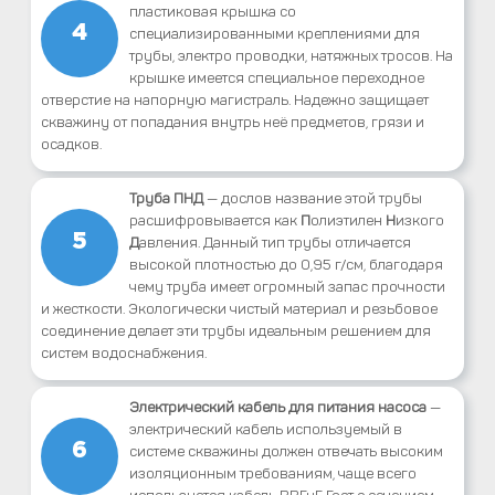
пластиковая крышка со
4
специализированными креплениями для
трубы, электро проводки, натяжных тросов. На
крышке имеется специальное переходное
отверстие на напорную магистраль. Надежно защищает
скважину от попадания внутрь неё предметов, грязи и
осадков.
Труба ПНД
— дослов название этой трубы
расшифровывается как
П
олиэтилен
Н
изкого
5
Д
авления. Данный тип трубы отличается
высокой плотностью до 0,95 г/см, благодаря
чему труба имеет огромный запас прочности
и жесткости. Экологически чистый материал и резьбовое
соединение делает эти трубы идеальным решением для
систем водоснабжения.
Электрический кабель для питания насоса
—
электрический кабель используемый в
6
системе скважины должен отвечать высоким
изоляционным требованиям, чаще всего
используется кабель ВВГнГ Гост с сечением