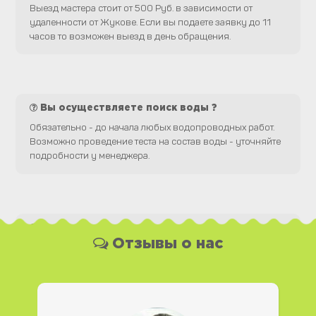
Выезд мастера стоит от 500 Руб. в зависимости от
удаленности от Жукове. Если вы подаете заявку до 11
часов то возможен выезд в день обращения.
Вы осуществляете поиск воды ?
Обязательно - до начала любых водопроводных работ.
Возможно проведение теста на состав воды - уточняйте
подробности у менеджера.
Какая у Вас форма оплаты ?
Отзывы о нас
Вы можете оплатить наши услуги и необходимые
материалы любым удобным для Вас способом, как
наличной, так и безналичной формой платежа. Так же мы
работаем с юридическими лицами.