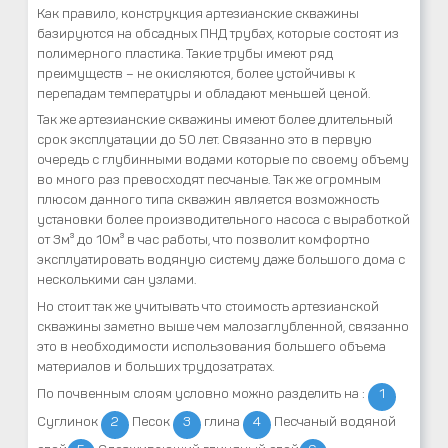
Как правило, конструкция артезианские скважины
базируются на обсадных ПНД трубах, которые состоят из
полимерного пластика. Такие трубы имеют ряд
преимуществ – не окисляются, более устойчивы к
перепадам температуры и обладают меньшей ценой.
Так же артезианские скважины имеют более длительный
срок эксплуатации до 50 лет. Связанно это в первую
очередь с глубинными водами которые по своему объему
во много раз превосходят песчаные. Так же огромным
плюсом данного типа скважин является возможность
установки более производительного насоса с выработкой
от 3м³ до 10м³ в час работы, что позволит комфортно
эксплуатировать водяную систему даже большого дома с
несколькими сан узлами.
Но стоит так же учитывать что стоимость артезианской
скважины заметно выше чем малозаглубленной, связанно
это в необходимости использования большего объема
материалов и больших трудозатратах.
По почвенным слоям условно можно разделить на :
1
Суглинок
2
Песок
3
глина
4
Песчаный водяной