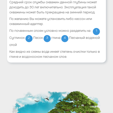
Средний срок службы скважин данной глубины может
доходить до 30 лет включительно. Эксплуатация такой
скважины может быть прекращена на зимний период.
По желанию Вы можете установить либо кессон или
скважинный адаптер.
По почвенным слоям условно можно разделить на :
1
Суглинок
2
Песок
3
глина
4
Песчаный водяной
слой
Как видно из схемы вода имеет степень очистки только в
глине и водоносном песчаном слое.