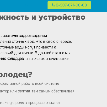
8-987-071-08-08
Контакты
 в частных домах в Москве и Московской области
жность и устройство
ов
системы водоотведения
,
ения сточных вод. Что в свою очередь,
сточные воды могут привести к
ловий для жизни. В данной статье мы
ных колодцев
, а также их значимость в
олодец?
фективной работе всей системы:
лектор или
септик
, тем самым обеспечивая
важную роль в процессе очистки