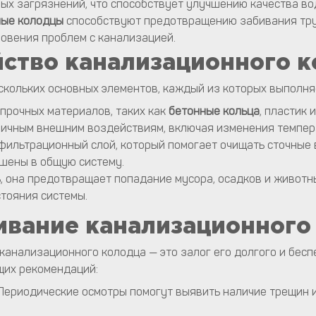
ных загрязнений, что способствует улучшению качества во
ные колодцы
способствуют предотвращению забивания тру
новения проблем с канализацией.
йство
канализационного
к
скольких основных элементов, каждый из которых выполн
прочных материалов, таких как
бетонные кольца
, пластик 
личным внешним воздействиям, включая изменения темпер
фильтрационный слой, который помогает очищать сточные 
ошены в общую систему.
 она предотвращает попадание мусора, осадков и животны
стояния системы.
ивание
канализационного
канализационного колодца — это залог его долгого и бес
щих рекомендаций:
Периодические осмотры помогут выявить наличие трещин и