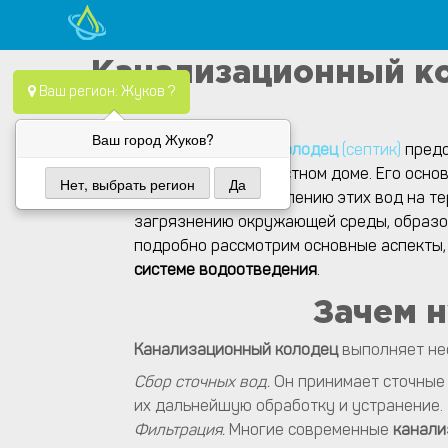
Главная
Наши услуги
Skip
Водопровод — монтаж систем водоснабжения, отопления и
Компания Водопровод предлагает качественные услуги по
Канализационный ко
to
Ваш регион: Жуков ?
content
Ваш город Жуков?
Канализационный колодец
(септик)
предс
установленной в частном доме. Его осно
Нет, выбрать регион
Да
препятствует накоплению этих вод на те
загрязнению окружающей среды, образов
подробно рассмотрим основные аспекты,
системе водоотведения
.
Зачем 
Канализационный колодец
выполняет не
Сбор сточных вод.
Он принимает сточные
их дальнейшую обработку и устранение.
Фильтрация.
Многие современные
канали