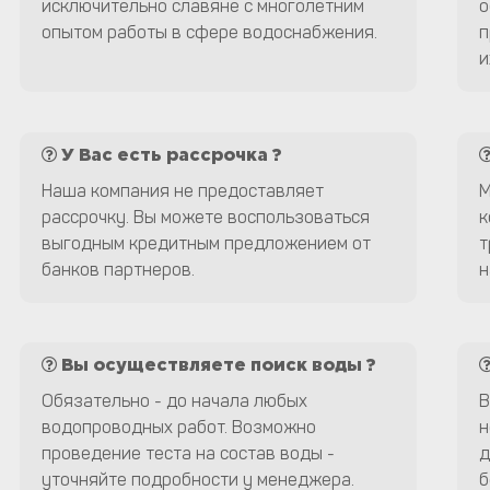
исключительно славяне с многолетним
о
опытом работы в сфере водоснабжения.
п
и
У Вас есть рассрочка ?
Наша компания не предоставляет
М
рассрочку. Вы можете воспользоваться
к
выгодным кредитным предложением от
т
банков партнеров.
н
Вы осуществляете поиск воды ?
Обязательно - до начала любых
В
водопроводных работ. Возможно
н
проведение теста на состав воды -
д
уточняйте подробности у менеджера.
б