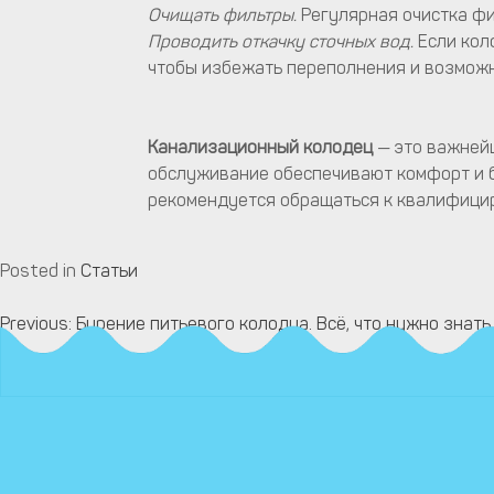
Очищать фильтры.
Регулярная очистка ф
Проводить откачку сточных вод.
Если кол
чтобы избежать переполнения и возмож
Канализационный колодец
— это важней
обслуживание обеспечивают комфорт и б
рекомендуется обращаться к квалифицир
Posted in
Статьи
Previous:
Бурение питьевого колодца. Всё, что нужно знать
Навигация
по
записям