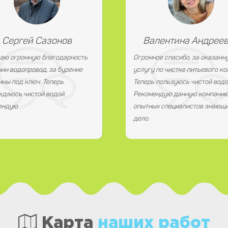
Сергей Сазонов
Валентина Андрее
аю огромную благодарность
Огромное спасибо, за оказанн
ии водопровод, за бурение
услугу по чистке питьевого ко
ны под ключ. Теперь
Теперь пользуюсь чистой водо
даюсь чистой водой.
Рекомендую данную компанию
ендую
опытных специалистов знающи
дело.
Карта
наших работ