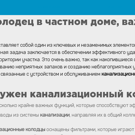
Сервис и ремонт
Прайс лист
 канализация.
 монтажу систем водоснабжения, канализации и отопления
лодец в частном доме, ва
тавляет собой один из ключевых и незаменимых элемент
вная задача заключается в обеспечении эффективного удал
рритории участка. Это очень важно, так как накопившиеся 
анию неприятных запахов и созданию неблагоприятных ус
 связанные с устройством и обслуживанием
канализацион
нужен канализационный
к
сколько крайне важных функций, которые способствуют эф
 воды из системы
канализации
, направляя их в общий кол
зационные колодцы
оснащены фильтрами, которые играют 