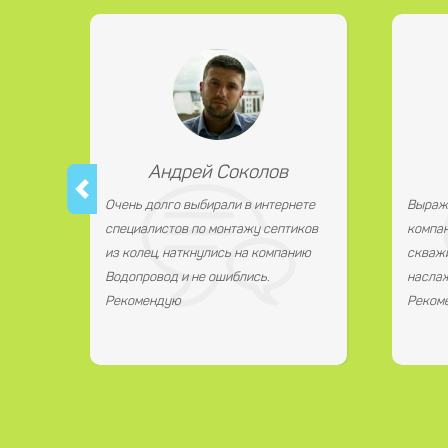
Андрей Соколов
Очень долго выбирали в интернете
Выраж
специалистов по монтажу септиков
компан
из колец, наткнулись на компанию
скважи
Водопровод и не ошиблись.
наслаж
Рекомендую
Реком