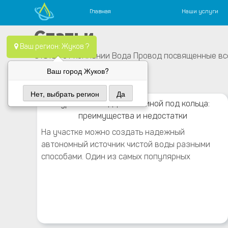
Главная
Наши услуги
Skip
Водопровод — монтаж систем водоснабжения, отопления и
Компания Водопровод предлагает качественные услуги по
Статьи
to
Ваш регион: Жуков ?
content
Статьи от компании Вода Провод посвященные вс
Ваш город Жуков?
Нет, выбрать регион
Да
Бурение колодцев машиной под кольца:
преимущества и недостатки
На участке можно создать надежный
автономный источник чистой воды разными
способами. Один из самых популярных