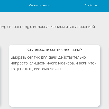
Сервис и ремонт
Прайс лист
 канализация.
 монтажу систем водоснабжения, канализации и отопления
ему связанному с водоснабжением и канализацией,
Как выбрать септик для дачи?
Выбрать септик для дачи действительно
непросто: слишком много нюансов, и если что-
то упустить, система может