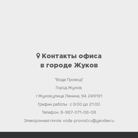
Контакты офиса
в городе Жуков
"Вода Провод"
Город
Жуков
,
г.Жуков,улица Ленина, 94
,
249191
График работы : с 9:00 до 21:00
Телефон:
8-987-071-08-08
Электронная почта:
voda-provod.ru@yandex.ru