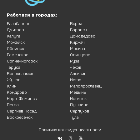
Работаем в городах:
Балабаново
Верея
Дмитров
Боровск
Калуга
Домодедово
Можайск
Киржач
Обнинск
Москва
Раменское
Одинцово
Солнечногорск
Руза
Таруса
Чехов
Волоколамск
Алексин
Жуков
Истра
Клин
Малоярославец
Кондрово
Медынь
Наро-Фоминск
Ногинск
Пенза
Пушкино
Сергиев Посад
Серпухов
Воскресенск
Тула
Политика конфиденциальности