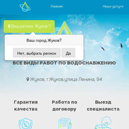
Главная
Наши услуги
Skip
Водопровод — монтаж систем водоснабжения, отопления и
Компания Водопровод предлагает качественные услуги по
to
Ваш регион: Жуков ?
content
Ваш город Жуков?
Нет, выбрать регион
Да
ВОДА ПРОВОД
ВСЕ ВИДЫ РАБОТ ПО ВОДОСНАБЖЕНИЮ
Жуков, г.Жуков,улица Ленина, 94
Гарантия
Работа по
Выезд
качества
договору
специалиста