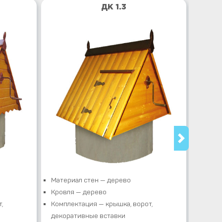
ДК 1.3
Материал стен — дерево
Матер
Кровля — дерево
Кровл
,
Комплектация — крышка, ворот,
Компле
декоративные вставки
декор