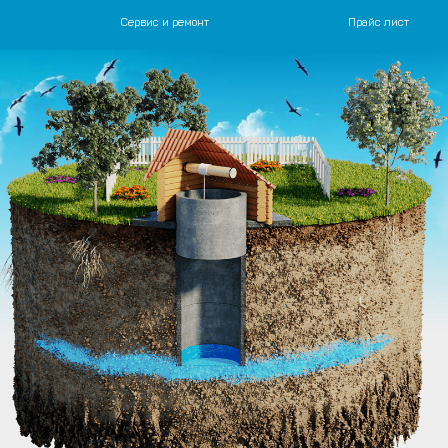
Сервис и ремонт
Прайс лист
 канализация.
 монтажу систем водоснабжения, канализации и отопления