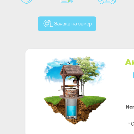
Заявка на замер
А
Ис
* 