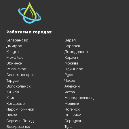
Работаем в городах:
Балабаново
Верея
Дмитров
Боровск
Калуга
Домодедово
Можайск
Киржач
Обнинск
Москва
Раменское
Одинцово
Солнечногорск
Руза
Таруса
Чехов
Волоколамск
Алексин
Жуков
Истра
Клин
Малоярославец
Кондрово
Медынь
Наро-Фоминск
Ногинск
Пенза
Пушкино
Сергиев Посад
Серпухов
Воскресенск
Тула