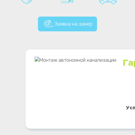
Заявка на замер
Га
Усп