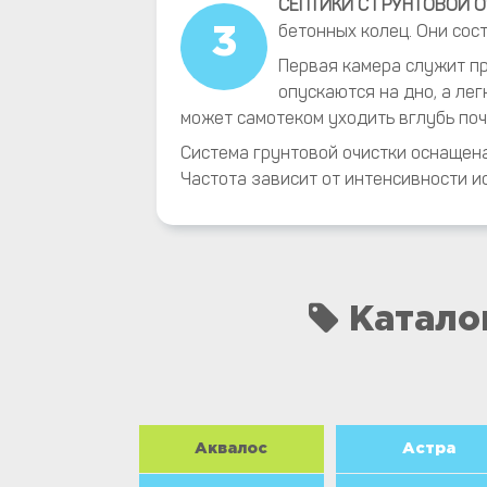
СЕПТИКИ С ГРУНТОВОЙ О
бетонных колец. Они сост
3
Первая камера служит пр
опускаются на дно, а ле
может самотеком уходить вглубь поч
Система грунтовой очистки оснащен
Частота зависит от интенсивности и
Катало
Аквалос
Астра