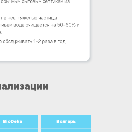
 обычным бытовым септикам из
т в нее, тяжелые частицы
еливам вода очищается на 50–60% и
.
обслуживать 1–2 раза в год.
нализации
BioDeka
Волгарь