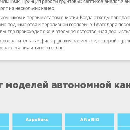
ЧИСТКОЙ.
Принцип работы грунтовых септиков аналогичен
оят из нескольких камер.
иемником и первым этапом очистки. Когда отходы попадаю
гкие поднимаются к переливной горловине. Благодаря пер
вы, где происходит окончательная естественная доочистка
а дополнительным фильтрующим элементом, который нужно 
спользования и типа отходов.
г моделей автономной ка
Аэробокс
Аlta BIO