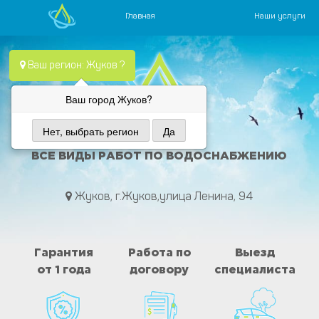
Главная
Наши услуги
Skip
Водопровод — монтаж систем водоснабжения, отопления и
Компания Водопровод предлагает качественные услуги по
to
Ваш регион: Жуков ?
content
Ваш город Жуков?
Нет, выбрать регион
Да
ВОДА ПРОВОД
ВСЕ ВИДЫ РАБОТ ПО ВОДОСНАБЖЕНИЮ
Жуков, г.Жуков,улица Ленина, 94
Гарантия
Работа по
Выезд
от 1 года
договору
специалиста