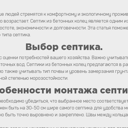
ьше людей стремятся к комфортному и экологичному прожи
о возрастает. Септик из бетонных колец является одним 
остоте, экономичности и долговечности. Эта статья помож
 типа септика.
Выбор септика.
 оценки потребностей вашего хозяйства. Важно учитывать 
сточных вод. Септики из бетонных колец предлагаются в 
о также учитывать тип почвы и уровень замерзания грунта,
жной степенью морозостойкости.
обенности монтажа септи
необходимо убедиться, что выбранное место соответствуе
жен быть на 30-50 см шире самого септика для удобства 
жно быть точно выровнено и закреплено. Швы между кольц