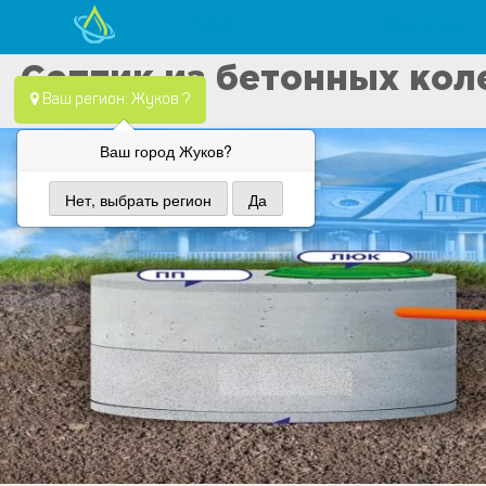
Главная
Наши услуги
Skip
Водопровод — монтаж систем водоснабжения, отопления и
Компания Водопровод предлагает качественные услуги по
Септик из бетонных кол
to
Ваш регион: Жуков ?
content
Ваш город Жуков?
Нет, выбрать регион
Да