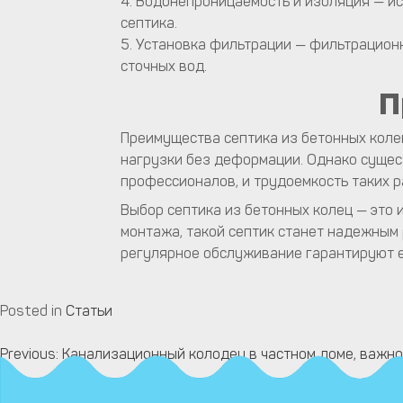
4. Водонепроницаемость и изоляция — и
септика.
5. Установка фильтрации — фильтрацион
сточных вод.
П
Преимущества септика из бетонных коле
нагрузки без деформации. Однако сущес
профессионалов, и трудоемкость таких р
Выбор септика из бетонных колец — это 
монтажа, такой септик станет надежным
регулярное обслуживание гарантируют 
Posted in
Статьи
Previous:
Канализационный колодец в частном доме, важно
Навигация