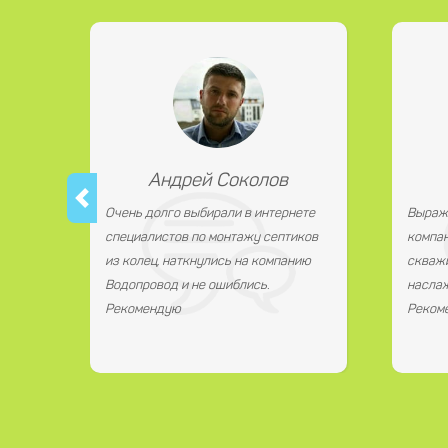
Андрей Соколов
Очень долго выбирали в интернете
Выраж
специалистов по монтажу септиков
компан
из колец, наткнулись на компанию
скважи
Водопровод и не ошиблись.
наслаж
Рекомендую
Реком