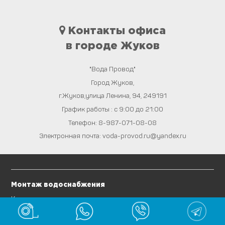
Контакты офиса
в городе Жуков
"Вода Провод"
Город
Жуков
,
г.Жуков,улица Ленина, 94
,
249191
График работы : с 9:00 до 21:00
Телефон:
8-987-071-08-08
Электронная почта:
voda-provod.ru@yandex.ru
Монтаж водоснабжения
Копка колодцев
Септики из ЖБ колец
Бурение скважин