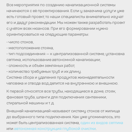
Все мероприятия по созданию канализационной системы
начинаются с её проектирования. Если у заказчика услуги уже
есть готовый проект, то наши специалисты внимательно изучат
его и дадут рекомендации. Мы можем также разработать проект
с учётом всех нюансов. При его формировании нужно
ориентироваться на следующие параметры:
• число стоков,
• местоположение стояка,
• тип подсоединения — к централизованной системе, установка
септика, использование автономной канализации;
• сложность и объём земляных работ,
• количество требуемых труб и их длину.
Система сбора и удаления продуктов жизнедеятельности
человека и отвода вод делится на внутреннюю и внешнюю.
К первой относятся все трубы, находящиеся в доме, стояк,
фановая труба, шланги для подключения сантехники,
стиральной машины и т. д.
Внешней канализацией называют систему стоков от жилища
до выбранного типа подключения. Как уже упоминалось, это
может быть централизованная система,
один из видов септика
или
автономная конструкция глубокой очистки
.