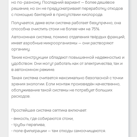
но по-разному. Последний вариант — более дешёвое
решение, но он не предусматривает переработку отходов
с помощью бактерий в присутствии кислорода.
Получается, даже если система работает безупречно, она
способна очистить стоки не более чем на 75%.
Автономная система, помимо отделения твёрдых фракций,
имеет аэробные микроорганизмы — они растворяют
органику.
Такие конструкции обладают повышенной надежностью и
удобством. Они могут работать как от электричества, так и
в автономном режиме.
Такая система считается максимально безопасной с точки
зрения экологии. Если монтаж произведён качественно,
обслуживание такой системы не потребует больших
расходов.
Простейшая система септика включает:
• ёмкость, где собираются стоки,
• трубы перелива,
• поле фильтрации — там отходы самоочищаются.